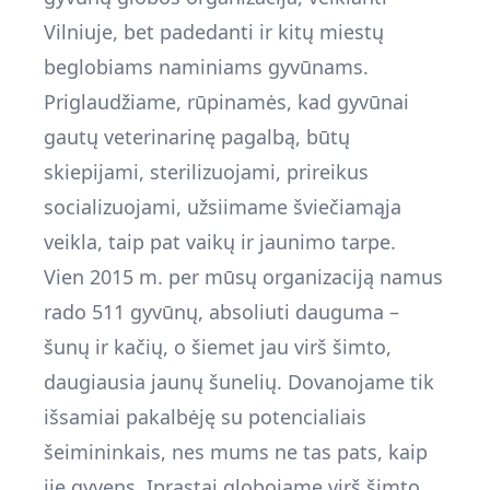
Vilniuje, bet padedanti ir kitų miestų
beglobiams naminiams gyvūnams.
Priglaudžiame, rūpinamės, kad gyvūnai
gautų veterinarinę pagalbą, būtų
skiepijami, sterilizuojami, prireikus
socializuojami, užsiimame šviečiamąja
veikla, taip pat vaikų ir jaunimo tarpe.
Vien 2015 m. per mūsų organizaciją namus
rado 511 gyvūnų, absoliuti dauguma –
šunų ir kačių, o šiemet jau virš šimto,
daugiausia jaunų šunelių. Dovanojame tik
išsamiai pakalbėję su potencialiais
šeimininkais, nes mums ne tas pats, kaip
jie gyvens. Įprastai globojame virš šimto