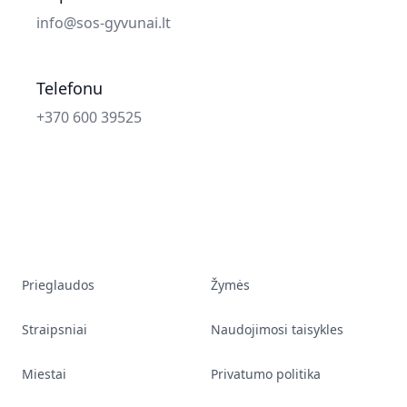
Email
info@sos-gyvunai.lt
Telefonu
Phone number
+370 600 39525
Prieglaudos
Žymės
Straipsniai
Naudojimosi taisykles
Miestai
Privatumo politika