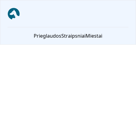
NoriuNamu.lt
Prieglaudos
Straipsniai
Miestai