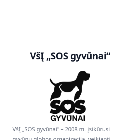
VšĮ „SOS gyvūnai“
VšĮ „SOS gyvūnai“ – 2008 m. įsikūrusi
gyvūnų globos organizacija, veikianti